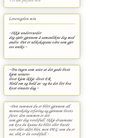
Vis hele profilen min
Leveregelen min
~Ikkje undervurder
deg sjølv gjennom å samanlikne deg med
andre. Det er ulikskapane våre som gjer
oss unike.~
~Tru ingen som seier at det gode livet
kjem seinere-
livet kjem ikkje -livet ER.
Hold om og hold av -og ha det litt bra
kvar einaste dag.~
~Den summen du er blitt
gjennom all
menneskeleg erfaring
og gjennom livets
furer, d
en summen er det
som gjer deg verdifull. I
kkje draumane
om kva du kunne ha blitt
eller burde
vere
eller aldri blei,
men DEG som du er
no,
slik er du verdifull.~