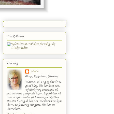
LinkWithin
Om meg
Marie
Bokn, Rogaland, Norway
Mannen min og eg har drive
gard i lag. Me har hatt sau,
mjølkekyr og ammekyr, nå
har me berre grasproduksjon. Eg jobbar nå
som miljøarbeidar på barneskule. Katten
Buster bur også hos oss. Me har tre vaksne
born, to jenter og ein gutt. Me har tre
barnebarn.