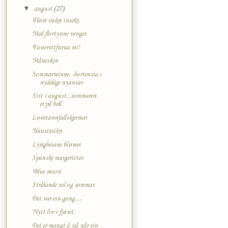
▼
august
(27)
Fleire vakre insekt.
Med flortynne venger.
Favorittfurua mi!
Måneskin
Sommarminne, -hortensia i
nydelege nyansar.
Sist i august...sommaren
er på hell.
Løvetannfallskjermar
Haustteikn
Lyngheiane blømer.
Spanske margeritter.
'Blue moon'
Strålande sol og sommar.
Det var ein gong.....
Nytt liv i fjøset.
Det er mangt å sjå når ein