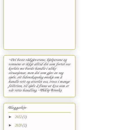
~Dei beste rådgjeverane, hjelperane og
vennene er ikkje alltid dei som fortel oss
korleis me burde handle i ulike
situasjonar, men dei som gjev av seg
sjølv, eit lidenskapeleg ønskje om å
handle rett og etterlet oss, tross i mange
feiltrinn, til sjølv å finne ut kva som er
vår rette handling.~
Philip Brooks
Bloggarkiv
►
2022
(1)
►
2020
(1)