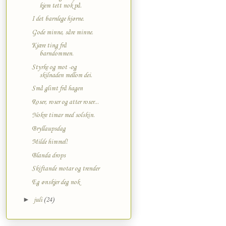
kjem tett nok på.
I det barnlege hjørne.
Gode minne, såre minne.
Kjære ting frå
barndommen.
Styrke og mot -og
skilnaden mellom dei.
Små glimt frå hagen
Roser, roser og atter roser...
Nokre timar med solskin.
Bryllaupsdag
Milde himmel!
Blanda drops
Skiftande motar og trender
Eg ønskjer deg nok
►
juli
(24)