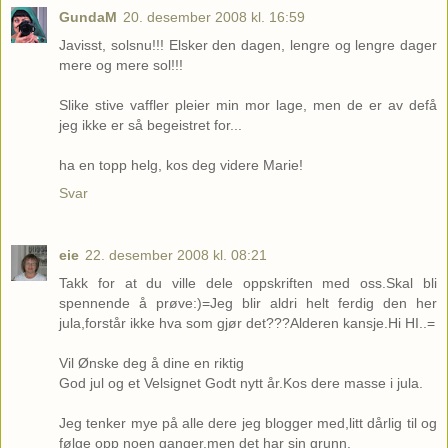
GundaM
20. desember 2008 kl. 16:59
Javisst, solsnu!!! Elsker den dagen, lengre og lengre dager
mere og mere sol!!!
Slike stive vaffler pleier min mor lage, men de er av defå
jeg ikke er så begeistret for...
ha en topp helg, kos deg videre Marie!
Svar
eie
22. desember 2008 kl. 08:21
Takk for at du ville dele oppskriften med oss.Skal bli
spennende å prøve:)=Jeg blir aldri helt ferdig den her
jula,forstår ikke hva som gjør det???Alderen kansje.Hi HI..=
Vil Ønske deg å dine en riktig
God jul og et Velsignet Godt nytt år.Kos dere masse i jula.
Jeg tenker mye på alle dere jeg blogger med,litt dårlig til og
følge opp noen ganger,men det har sin grunn.