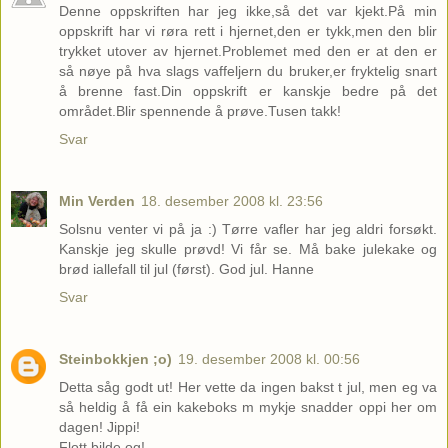
Denne oppskriften har jeg ikke,så det var kjekt.På min
oppskrift har vi røra rett i hjernet,den er tykk,men den blir
trykket utover av hjernet.Problemet med den er at den er
så nøye på hva slags vaffeljern du bruker,er fryktelig snart
å brenne fast.Din oppskrift er kanskje bedre på det
området.Blir spennende å prøve.Tusen takk!
Svar
Min Verden
18. desember 2008 kl. 23:56
Solsnu venter vi på ja :) Tørre vafler har jeg aldri forsøkt.
Kanskje jeg skulle prøvd! Vi får se. Må bake julekake og
brød iallefall til jul (først). God jul. Hanne
Svar
Steinbokkjen ;o)
19. desember 2008 kl. 00:56
Detta såg godt ut! Her vette da ingen bakst t jul, men eg va
så heldig å få ein kakeboks m mykje snadder oppi her om
dagen! Jippi!
Flott bilde og!