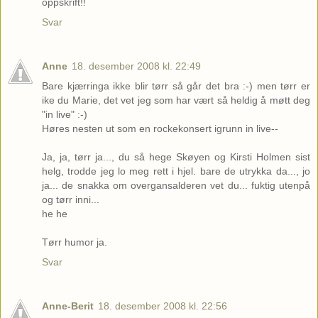
oppskrift!!
Svar
Anne
18. desember 2008 kl. 22:49
Bare kjærringa ikke blir tørr så går det bra :-) men tørr er
ike du Marie, det vet jeg som har vært så heldig å møtt deg
"in live" :-)
Høres nesten ut som en rockekonsert igrunn in live--
Ja, ja, tørr ja..., du så hege Skøyen og Kirsti Holmen sist
helg, trodde jeg lo meg rett i hjel. bare de utrykka da..., jo
ja... de snakka om overgansalderen vet du... fuktig utenpå
og tørr inni...
he he
Tørr humor ja.
Svar
Anne-Berit
18. desember 2008 kl. 22:56